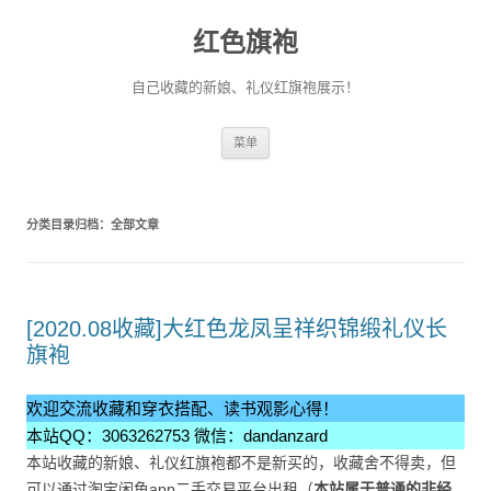
红色旗袍
自己收藏的新娘、礼仪红旗袍展示！
跳
菜单
至
正
文
分类目录归档：
全部文章
[2020.08收藏]大红色龙凤呈祥织锦缎礼仪长
旗袍
欢迎交流收藏和穿衣搭配、读书观影心得！
本站QQ：3063262753 微信：dandanzard
本站收藏的新娘、礼仪红旗袍都不是新买的，收藏舍不得卖，但
可以通过淘宝闲鱼app二手交易平台出租（
本站属于普通的非经