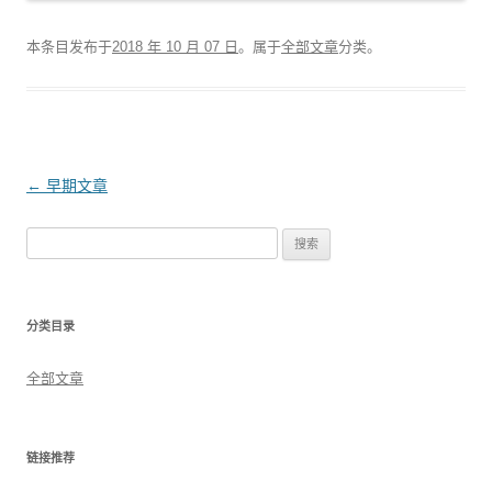
本条目发布于
2018 年 10 月 07 日
。属于
全部文章
分类。
文
←
早期文章
章
搜
导
索
航
：
分类目录
全部文章
链接推荐