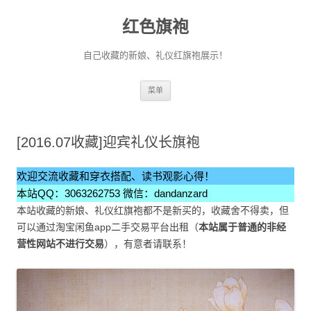
红色旗袍
自己收藏的新娘、礼仪红旗袍展示！
跳
菜单
至
正
文
[2016.07收藏]迎宾礼仪长旗袍
欢迎交流收藏和穿衣搭配、读书观影心得！
本站QQ：3063262753 微信：dandanzard
本站收藏的新娘、礼仪红旗袍都不是新买的，收藏舍不得卖，但
可以通过淘宝闲鱼app二手交易平台出租（
本站属于普通的非经
营性网站不进行交易
），有意者请联系！